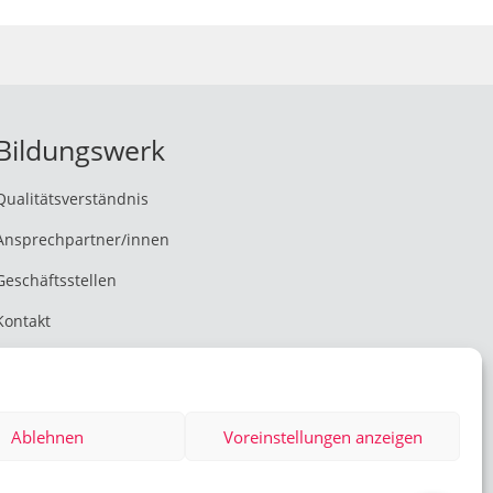
Bildungslotse
Antwortet sofort
Hallo! 👋 Ich bin der Bildungslotse des
Bildungswerks ver.di Thüringen e.V. Ich
Bildungswerk
helfe dir bei Fragen zu Seminaren,
Anmeldung, Stornierung, Kosten und
Qualitätsverständnis
Bildungsfreistellung. Wie kann ich dir
helfen?
Ansprechpartner/innen
Geschäftsstellen
Wer kann an den Seminaren teilnehmen?
Kontakt
Wie melde ich mich an?
Wie erfahre ich, ob meine Anmeldung
Ablehnen
Voreinstellungen anzeigen
×
eingegangen ist?
𝗛𝗮𝗹𝗹𝗼! 𝗙𝗿𝗮𝗴 𝗺𝗶𝗰𝗵 𝘇𝘂 𝗦𝗲𝗺𝗶𝗻𝗮𝗿𝗲𝗻 & 𝗖𝗼.