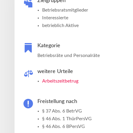

Zielgruppen
Betriebsratsmitglieder
Interessierte
betrieblich Aktive

Kategorie
Betriebsräte und Personalräte

weitere Urteile
Arbeitszeitbetrug

Freistellung nach
§ 37 Abs. 6 BetrVG
§ 46 Abs​. 1 ThürPersVG
§ 46 Abs. 6 BPersVG