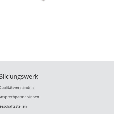
Bildungslotse
Antwortet sofort
Hallo! 👋 Ich bin der Bildungslotse des
Bildungswerks ver.di Thüringen e.V. Ich
Bildungswerk
helfe dir bei Fragen zu Seminaren,
Anmeldung, Stornierung, Kosten und
Qualitätsverständnis
Bildungsfreistellung. Wie kann ich dir
helfen?
Ansprechpartner/innen
Geschäftsstellen