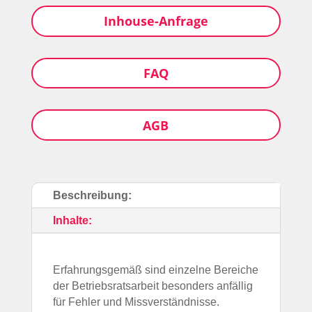
Inhouse-Anfrage
FAQ
AGB
Beschreibung:
Bildungslotse
Antwortet sofort
Inhalte:
Hallo! 👋 Ich bin der Bildungslotse des Bildungswerks
ver.di Thüringen e.V. Ich helfe dir bei Fragen zu
Erfahrungsgemäß sind einzelne Bereiche
Seminaren, Anmeldung, Stornierung, Kosten und
der Betriebsratsarbeit besonders anfällig
Bildungsfreistellung. Wie kann ich dir helfen?
für Fehler und Missverständnisse.