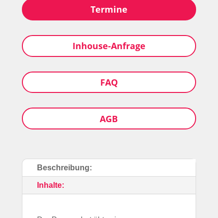
Termine
Inhouse-Anfrage
FAQ
AGB
Bildungslotse
Antwortet sofort
Beschreibung:
Hallo! 👋 Ich bin der Bildungslotse des Bildungswerks
Inhalte:
ver.di Thüringen e.V. Ich helfe dir bei Fragen zu
Seminaren, Anmeldung, Stornierung, Kosten und
Bildungsfreistellung. Wie kann ich dir helfen?