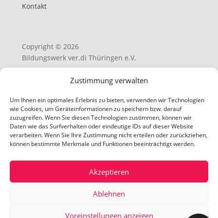
Kontakt
Copyright © 2026
Bildungswerk ver.di Thüringen e.V.
Zustimmung verwalten
AGB
Um Ihnen ein optimales Erlebnis zu bieten, verwenden wir Technologien
Datenschutzerklärung
wie Cookies, um Geräteinformationen zu speichern bzw. darauf
zuzugreifen. Wenn Sie diesen Technologien zustimmen, können wir
Cookie-Richtlinien
Daten wie das Surfverhalten oder eindeutige IDs auf dieser Website
verarbeiten. Wenn Sie Ihre Zustimmung nicht erteilen oder zurückziehen,
Impressum
können bestimmte Merkmale und Funktionen beeinträchtigt werden.
Akzeptieren
×
Ablehnen
𝗛𝗮𝗹𝗹𝗼! 𝗙𝗿𝗮𝗴 𝗺𝗶𝗰𝗵 𝘇𝘂 𝗦𝗲𝗺𝗶𝗻𝗮𝗿𝗲𝗻 & 𝗖𝗼.
Voreinstellungen anzeigen