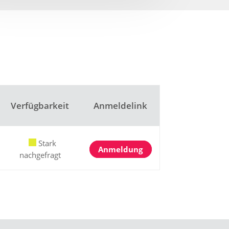
Verfügbarkeit
Anmeldelink
Stark
Anmeldung
nachgefragt
Bildungslotse
Antwortet sofort
Hallo! 👋 Ich bin der Bildungslotse des