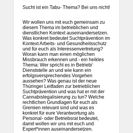
Seminaren, Anmeldung, Stornierung, Kosten und
Sucht ist ein Tabu- Thema? Bei uns nicht!
Bildungsfreistellung. Wie kann ich dir helfen?
Wir wollen uns mit euch gemeinsam zu
diesem Thema im betrieblichen und
dienstlichen Kontext auseinandersetzen.
Was konkret bedeutet Suchtprävention im
Kontext Arbeits- und Gesundheitsschutz
und für euch als Interessenvertretung?
Woran kann man einen möglichen
Missbrauch erkennen und - ein heikles
Thema: Wer spricht es in Betrieb/
Dienststelle an und wie kann ein
erfolgsversprechendes Vorgehen
aussehen?
Was genau ist der neue
Thüringer Leitfaden zur betrieblichen
Suchtprävention und was hat er mit der
Cannabislegalisierung zu tun? Welche
rechtlichen Grundlagen für euch als
Gremien relevant sind und was es
konkret für eure Verantwortung als
Personal- oder Betriebsrat bedeutet,
damit wollen wir uns mit euch und
Expert*innen auseinandersetzen.