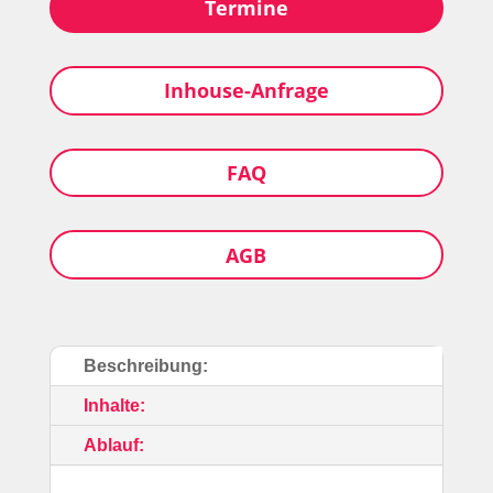
Termine
Inhouse-Anfrage
FAQ
AGB
Beschreibung:
Bildungslotse
Antwortet sofort
Inhalte:
Hallo! 👋 Ich bin der Bildungslotse des Bildungswerks
Ablauf:
ver.di Thüringen e.V. Ich helfe dir bei Fragen zu